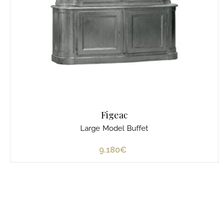
4
€
Figeac
Large Model Buffet
9.180€
9
.
1
8
0
€