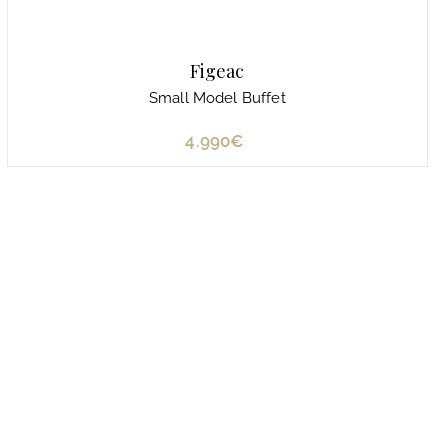
Figeac
Small Model Buffet
4.990€
4
.
9
9
0
€