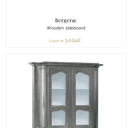
Bergerac
Wooden sideboard
3.024€
À
À partir de
p
a
r
t
i
r
d
e
3
.
0
2