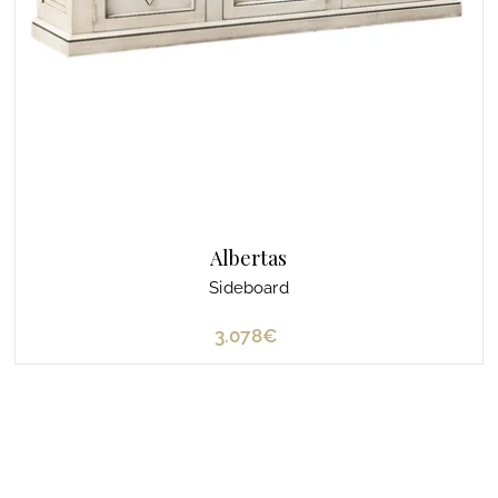
Albertas
Sideboard
3.078€
3
.
0
7
8
€