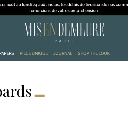
 1er août au lundi 24 août inclus, les délais de livraison de nos com
remercions de votre compréhension.
Pause
slideshow
M
i
s
e
PAPERS
PIÈCE UNIQUE
JOURNAL
SHOP THE LOOK
n
D
e
m
oards
e
u
r
e