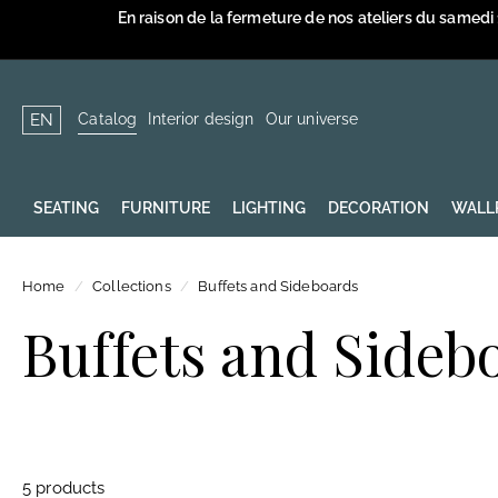
Skip
En raison de la fermeture de nos ateliers du samedi
to
content
Catalog
Interior design
Our universe
EN
SEATING
FURNITURE
LIGHTING
DECORATION
WALL
Home
/
Collections
/
Buffets and Sideboards
Buffets and Sideb
5 products