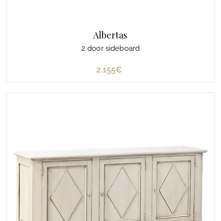
Albertas
2 door sideboard
2.155€
2
.
1
5
5
€