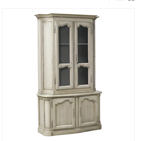
Large
Sma